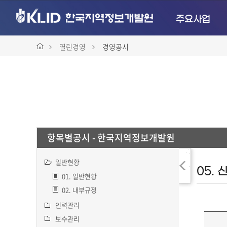
주요사업
열린경영
경영공시
항목별공시 - 한국지역정보개발원
결
일반현황
과
01. 일반현황
숨
02. 내부규정
기
인력관리
기
보수관리