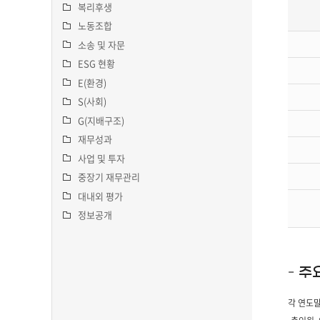
복리후생
노동조합
소송 및 자문
ESG 현황
E(환경)
S(사회)
G(지배구조)
재무성과
사업 및 투자
중장기 재무관리
대내외 평가
정보공개