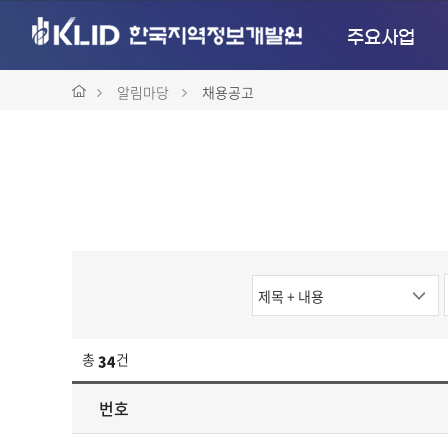
주요사업
알림마당
채용공고
검
색
옵
총
건
34
션
번호
채