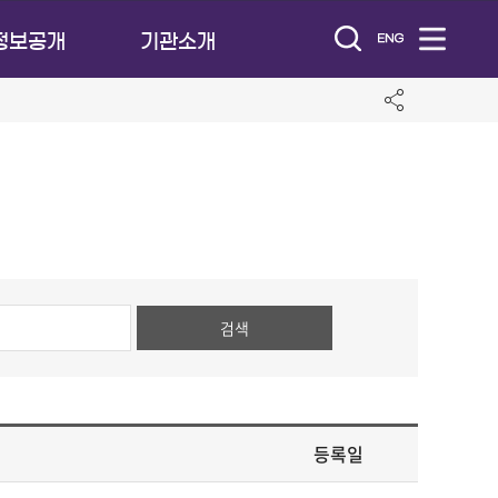
정보공개
기관소개
검
색
버
튼
등록일