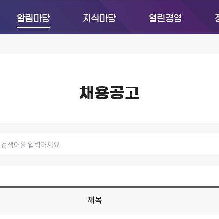
알림마당
지식마당
열린경영
채용공고
검
색
어
제목