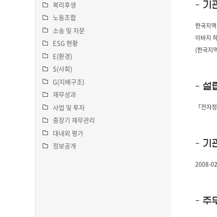
복리후생
노동조합
소송 및 자문
ESG 현황
E(환경)
S(사회)
G(지배구조)
재무성과
사업 및 투자
중장기 재무관리
대내외 평가
정보공개