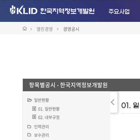
주요사업
열린경영
경영공시
항목별공시 - 한국지역정보개발원
결
일반현황
과
01. 일반현황
숨
02. 내부규정
기
인력관리
기
보수관리